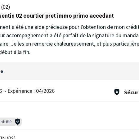
(02)
uentin 02 courtier pret immo primo accedant
ment a été une aide précieuse pour l'obtention de mon crédit
ur accompagnement a été parfait de la signature du manda
taire. Je les en remercie chaleureusement, et plus particuli
ébut à la fin.
ée
6
-
Expérience :
04/2026
Sécur
ntrôlé
IN (02)