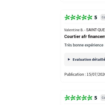
5
Co
Valentine B. -
SAINT-QUE
Courtier afr financem
Très bonne expérience
Evaluation détaill
Publication :
15/07/202
5
Co