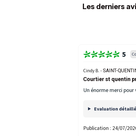
Les derniers av
5
Co
Cindy B. -
SAINT-QUENTIN
Courtier st quentin p
Un énorme merci pour
Evaluation détaill
Publication :
24/07/202