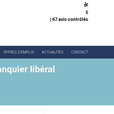
5
| 67 avis contrôlés
OFFRES D'EMPLOI
ACTUALITÉS
CONTACT
nquier libéral